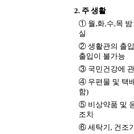
2. 주 생활
① 월,화,수,목 
실
② 생활관의 출입은
출입이 불가능
③ 국민건강에 
④ 우편물 및 택
함)
⑤ 비상약품 및 
조치
⑥ 세탁기, 건조기