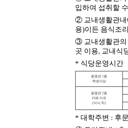
입하여 섭취할 수
② 교내생활관내에
용)이든 음식조
③ 교내생활관의
곳 이용, 교내식
* 식당운영시간
용맹관 1층
학생식당
용맹관 2층
카페 미르
(식사,차)
* 대학주변 : 